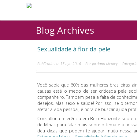
Blog Archives
Sexualidade à flor da pele
Publicado em
15 ago 2016
Por
Jordana Medley
Categori
Você sabia que 60% das mulheres brasileiras ain
causas está o medo de ser criticada pela so
companheiro. Também pesa a falta de conhecime
desejos. Mas sexo é saúde! Por isso, se o temor
afetar a vida pessoal, é hora de buscar ajuda profi
Consultoria referência em Belo Horizonte sobre o
de Minas para falar mais sobre o tema e a noss
deu dicas que podem te ajudar muito nessa au
Estado de Minas – Sexualidade à flor da pele