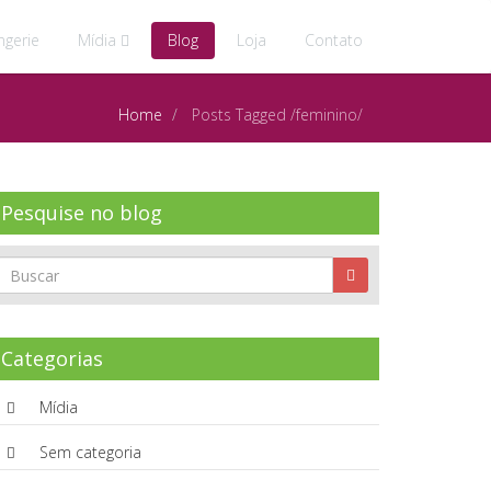
ngerie
Mídia
Blog
Loja
Contato
Home
Posts Tagged
/
feminino/
Pesquise no blog
Categorias
Mídia
Sem categoria