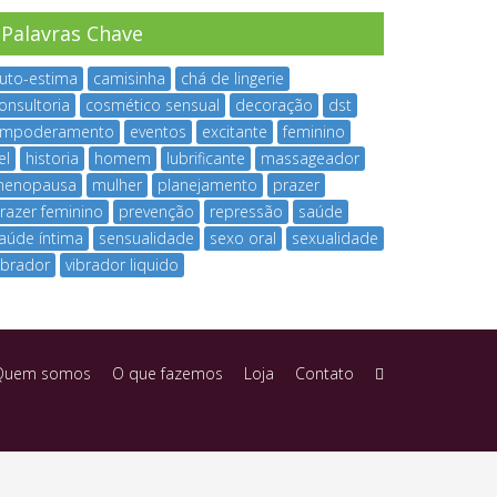
Palavras Chave
uto-estima
camisinha
chá de lingerie
onsultoria
cosmético sensual
decoração
dst
mpoderamento
eventos
excitante
feminino
el
historia
homem
lubrificante
massageador
enopausa
mulher
planejamento
prazer
razer feminino
prevenção
repressão
saúde
aúde íntima
sensualidade
sexo oral
sexualidade
ibrador
vibrador liquido
Quem somos
O que fazemos
Loja
Contato