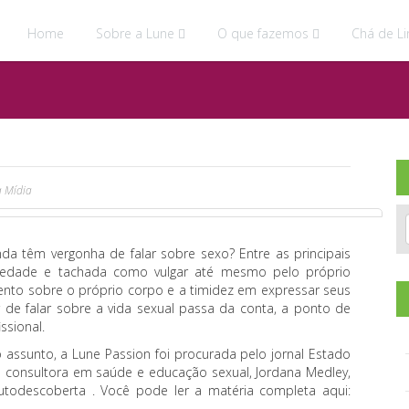
Home
Sobre a Lune
O que fazemos
Chá de Li
a
Mídia
da têm vergonha de falar sobre sexo? Entre as principais
ciedade e tachada como vulgar até mesmo pelo próprio
nto sobre o próprio corpo e a timidez em expressar seus
 de falar sobre a vida sexual passa da conta, a ponto de
ssional.
 assunto, a Lune Passion foi procurada pelo jornal Estado
a consultora em saúde e educação sexual, Jordana Medley,
todescoberta . Você pode ler a matéria completa aqui: