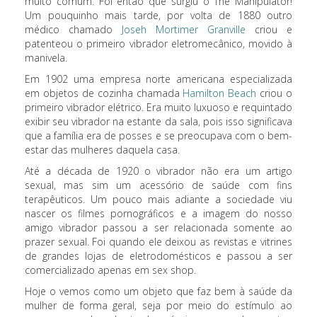
muito comum. Foi então que surgiu o The Manipulator!
Um pouquinho mais tarde, por volta de 1880 outro
médico chamado
Joseh Mortimer Granville
criou e
patenteou o primeiro vibrador eletromecânico, movido à
manivela.
Em 1902 uma empresa norte americana especializada
em objetos de cozinha chamada
Hamilton Beach
criou o
primeiro vibrador elétrico. Era muito luxuoso e requintado
exibir seu vibrador na estante da sala, pois isso significava
que a família era de posses e se preocupava com o bem-
estar das mulheres daquela casa.
Até a década de 1920 o vibrador não era um artigo
sexual, mas sim um acessório de saúde com fins
terapêuticos. Um pouco mais adiante a sociedade viu
nascer os filmes pornográficos e a imagem do nosso
amigo vibrador passou a ser relacionada somente ao
prazer sexual. Foi quando ele deixou as revistas e vitrines
de grandes lojas de eletrodomésticos e passou a ser
comercializado apenas em sex shop.
Hoje o vemos como um objeto que faz bem à saúde da
mulher de forma geral, seja por meio do estímulo ao