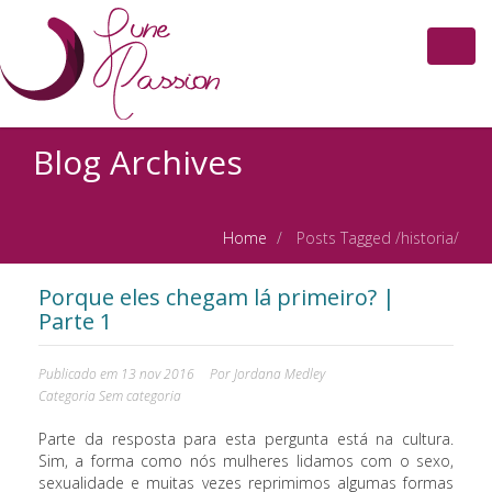
Toggl
navig
Blog Archives
Home
Posts Tagged
/
historia/
Porque eles chegam lá primeiro? |
Parte 1
Publicado em
13 nov 2016
Por
Jordana Medley
Categoria
Sem categoria
Parte da resposta para esta pergunta está na cultura.
Sim, a forma como nós mulheres lidamos com o sexo,
sexualidade e muitas vezes reprimimos algumas formas