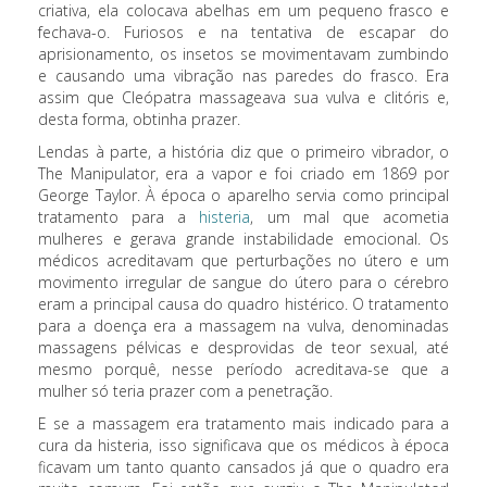
criativa, ela colocava abelhas em um pequeno frasco e
fechava-o. Furiosos e na tentativa de escapar do
aprisionamento, os insetos se movimentavam zumbindo
e causando uma vibração nas paredes do frasco. Era
assim que Cleópatra massageava sua vulva e clitóris e,
desta forma, obtinha prazer.
Lendas à parte, a história diz que o primeiro vibrador, o
The Manipulator, era a vapor e foi criado em 1869 por
George Taylor. À época o aparelho servia como principal
tratamento para a
histeria
, um mal que acometia
mulheres e gerava grande instabilidade emocional. Os
médicos acreditavam que perturbações no útero e um
movimento irregular de sangue do útero para o cérebro
eram a principal causa do quadro histérico. O tratamento
para a doença era a massagem na vulva, denominadas
massagens pélvicas e desprovidas de teor sexual, até
mesmo porquê, nesse período acreditava-se que a
mulher só teria prazer com a penetração.
E se a massagem era tratamento mais indicado para a
cura da histeria, isso significava que os médicos à época
ficavam um tanto quanto cansados já que o quadro era