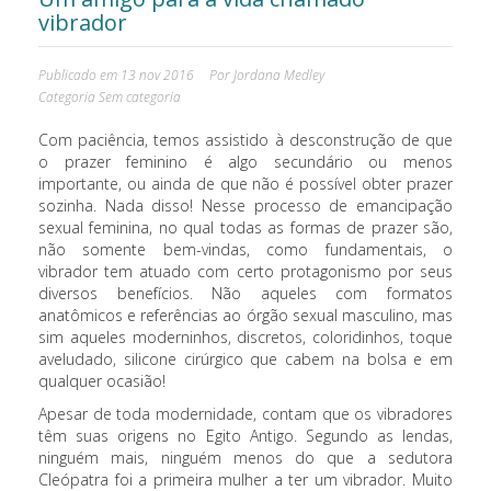
vibrador
Publicado em
13 nov 2016
Por
Jordana Medley
Categoria
Sem categoria
Com paciência, temos assistido à desconstrução de que
o prazer feminino é algo secundário ou menos
importante, ou ainda de que não é possível obter prazer
sozinha. Nada disso! Nesse processo de emancipação
sexual feminina, no qual todas as formas de prazer são,
não somente bem-vindas, como fundamentais, o
vibrador tem atuado com certo protagonismo por seus
diversos benefícios. Não aqueles com formatos
anatômicos e referências ao órgão sexual masculino, mas
sim aqueles moderninhos, discretos, coloridinhos, toque
aveludado, silicone cirúrgico que cabem na bolsa e em
qualquer ocasião!
Apesar de toda modernidade, contam que os vibradores
têm suas origens no Egito Antigo. Segundo as lendas,
ninguém mais, ninguém menos do que a sedutora
Cleópatra foi a primeira mulher a ter um vibrador. Muito