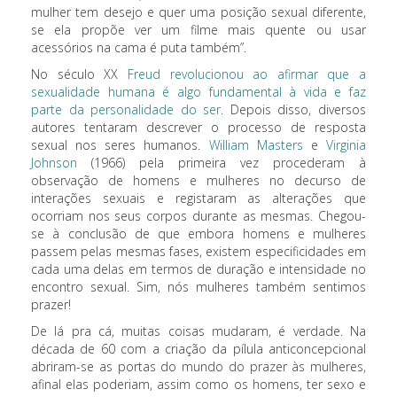
mulher tem desejo e quer uma posição sexual diferente,
se ela propõe ver um filme mais quente ou usar
acessórios na cama é puta também”.
No século XX
Freud revolucionou ao afirmar que a
sexualidade humana é algo fundamental à vida e faz
parte da personalidade do ser
. Depois disso, diversos
autores tentaram descrever o processo de resposta
sexual nos seres humanos.
William Masters
e
Virginia
Johnson
(1966) pela primeira vez procederam à
observação de homens e mulheres no decurso de
interações sexuais e registaram as alterações que
ocorriam nos seus corpos durante as mesmas. Chegou-
se à conclusão de que embora homens e mulheres
passem pelas mesmas fases, existem especificidades em
cada uma delas em termos de duração e intensidade no
encontro sexual. Sim, nós mulheres também sentimos
prazer!
De lá pra cá, muitas coisas mudaram, é verdade. Na
década de 60 com a criação da pílula anticoncepcional
abriram-se as portas do mundo do prazer às mulheres,
afinal elas poderiam, assim como os homens, ter sexo e