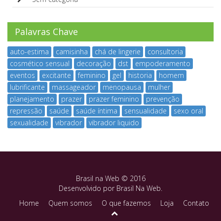
Palavras Chave
auto-estima
camisinha
chá de lingerie
consultoria
cosmético sensual
decoração
dst
empoderamento
eventos
excitante
feminino
gel
historia
homem
lubrificante
massageador
menopausa
mulher
planejamento
prazer
prazer feminino
prevenção
repressão
saúde
saúde íntima
sensualidade
sexo oral
sexualidade
vibrador
vibrador liquido
Brasil na Web © 2016
Desenvolvido por
Brasil Na Web
.
Home
Quem somos
O que fazemos
Loja
Contato