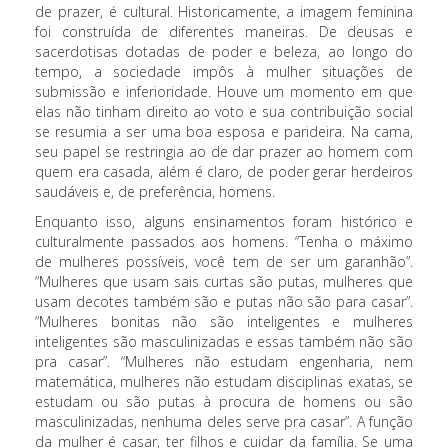
de prazer, é cultural. Historicamente, a imagem feminina
foi construída de diferentes maneiras. De deusas e
sacerdotisas dotadas de poder e beleza, ao longo do
tempo, a sociedade impôs à mulher situações de
submissão e inferioridade. Houve um momento em que
elas não tinham direito ao voto e sua contribuição social
se resumia a ser uma boa esposa e parideira. Na cama,
seu papel se restringia ao de dar prazer ao homem com
quem era casada, além é claro, de poder gerar herdeiros
saudáveis e, de preferência, homens.
Enquanto isso, alguns ensinamentos foram histórico e
culturalmente passados aos homens. “Tenha o máximo
de mulheres possíveis, você tem de ser um garanhão”.
“Mulheres que usam sais curtas são putas, mulheres que
usam decotes também são e putas não são para casar”.
“Mulheres bonitas não são inteligentes e mulheres
inteligentes são masculinizadas e essas também não são
pra casar”. “Mulheres não estudam engenharia, nem
matemática, mulheres não estudam disciplinas exatas, se
estudam ou são putas à procura de homens ou são
masculinizadas, nenhuma deles serve pra casar”. A função
da mulher é casar, ter filhos e cuidar da família. Se uma