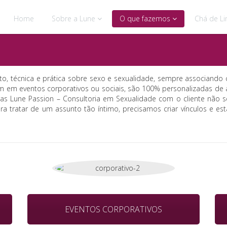
Home
Sobre a Lune
O que fazemos
Chá de Li
o, técnica e prática sobre sexo e sexualidade, sempre associando
am em eventos corporativos ou sociais, são 100% personalizadas de 
toras Lune Passion – Consultoria em Sexualidade com o cliente n
tratar de um assunto tão íntimo, precisamos criar vínculos e es
EVENTOS CORPORATIVOS