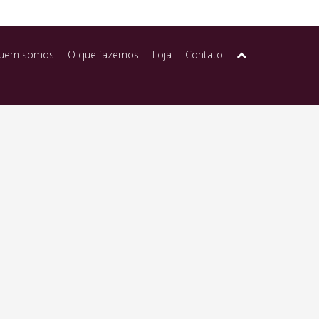
uem somos
O que fazemos
Loja
Contato