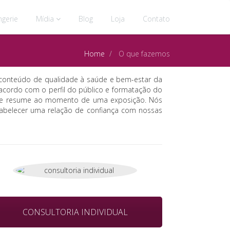
ngerie
Mídia
Blog
Loja
Contato
Home
O que fazemos
 conteúdo de qualidade à saúde e bem-estar da
acordo com o perfil do público e formatação do
ão se resume ao momento de uma exposição. Nós
tabelecer uma relação de confiança com nossas
CONSULTORIA INDIVIDUAL